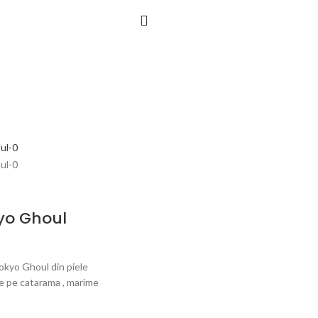
yo Ghoul
okyo Ghoul din piele
e pe catarama , marime