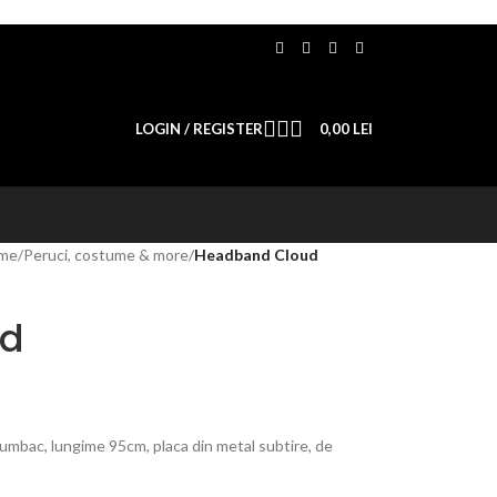
LOGIN / REGISTER
0,00
LEI
ime
/
Peruci, costume & more
/
Headband Cloud
ud
mbac, lungime 95cm, placa din metal subtire, de