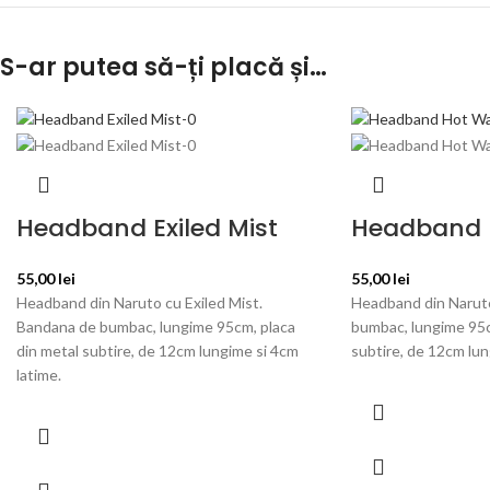
S-ar putea să-ți placă și…
Headband Exiled Mist
Headband 
55,00
lei
55,00
lei
Headband din Naruto cu Exiled Mist.
Headband din Narut
Bandana de bumbac, lungime 95cm, placa
bumbac, lungime 95c
din metal subtire, de 12cm lungime si 4cm
subtire, de 12cm lun
latime.