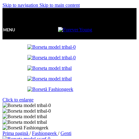
Skip to navigation
Skip to main content
MENU
Click to enlarge
Prima pagină
/
Fashiongeek
/
Genti