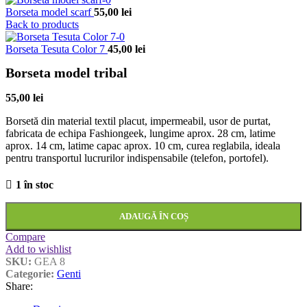
Borseta model scarf
55,00
lei
Back to products
Borseta Tesuta Color 7
45,00
lei
Borseta model tribal
55,00
lei
Borsetă din material textil placut, impermeabil, usor de purtat,
fabricata de echipa Fashiongeek, lungime aprox. 28 cm, latime
aprox. 14 cm, latime capac aprox. 10 cm, curea reglabila, ideala
pentru transportul lucrurilor indispensabile (telefon, portofel).
1 în stoc
ADAUGĂ ÎN COȘ
Compare
Add to wishlist
SKU:
GEA 8
Categorie:
Genti
Share: