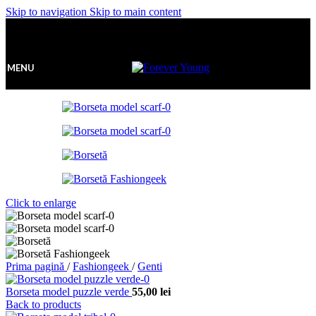
Skip to navigation
Skip to main content
MENU
Click to enlarge
Prima pagină
/
Fashiongeek
/
Genti
Borseta model puzzle verde
55,00
lei
Back to products