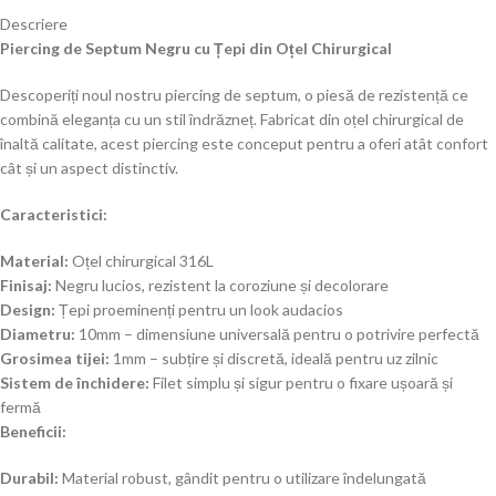
Descriere
Piercing de Septum Negru cu Țepi din Oțel Chirurgical
Descoperiți noul nostru piercing de septum, o piesă de rezistență ce
combină eleganța cu un stil îndrăzneț. Fabricat din oțel chirurgical de
înaltă calitate, acest piercing este conceput pentru a oferi atât confort
cât și un aspect distinctiv.
Caracteristici:
Material:
Oțel chirurgical 316L
Finisaj:
Negru lucios, rezistent la coroziune și decolorare
Design:
Țepi proeminenți pentru un look audacios
Diametru:
10mm – dimensiune universală pentru o potrivire perfectă
Grosimea tijei:
1mm – subțire și discretă, ideală pentru uz zilnic
Sistem de închidere:
Filet simplu și sigur pentru o fixare ușoară și
fermă
Beneficii:
Durabil:
Material robust, gândit pentru o utilizare îndelungată