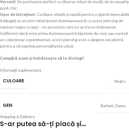
Versatil:
Se potrivește perfect cu diverse stiluri de modă, de la casual la
punk chic
Ușor de întreținut:
Curățare simplă și rapidă pentru o igienă impecabilă
Adăugați un accent rebel ținutei dumneavoastră cu acest piercing de
septum negru cu țepi – un accesoriu care nu va trece neobservat.
Indiferent dacă este prima dumneavoastră bijuterie de corp sau sunteți
un colecționar experimentat, acest piercing este o alegere excelentă
pentru a vă exprima personalitatea unică.
Cumpără acum și îndrăznește să te distingi!
Informații suplimentare
CULOARE
Negru
GEN
Barbati
,
Dama
Shipping & Delivery
S-ar putea să-ți placă și…