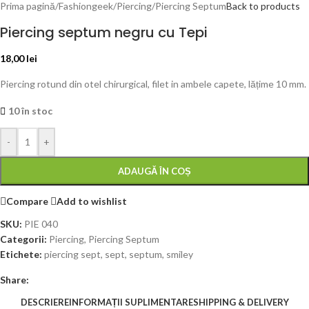
Prima pagină
/
Fashiongeek
/
Piercing
/
Piercing Septum
Back to products
Piercing septum negru cu Tepi
18,00
lei
Piercing rotund din otel chirurgical, filet in ambele capete, lățime 10 mm.
10 în stoc
-
+
ADAUGĂ ÎN COȘ
Compare
Add to wishlist
SKU:
PIE 040
Categorii:
Piercing
,
Piercing Septum
Etichete:
piercing sept
,
sept
,
septum
,
smiley
Share:
DESCRIERE
INFORMAȚII SUPLIMENTARE
SHIPPING & DELIVERY