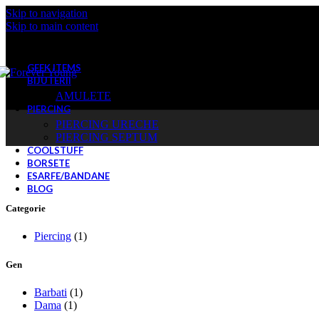
Skip to navigation
Skip to main content
GEEK ITEMS
BIJUTERII
AMULETE
PIERCING
PIERCING URECHE
PIERCING SEPTUM
COOLSTUFF
BORSETE
ESARFE/BANDANE
BLOG
Categorie
Piercing
(1)
Gen
Barbati
(1)
Dama
(1)