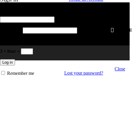
Obligatoriu
Nume utilizator sau adresă email
*
Obligatoriu
0,00
LE
Password
*
Please enter an answer in digits:
3 × four =
Log in
Close
Lost your password?
Remember me