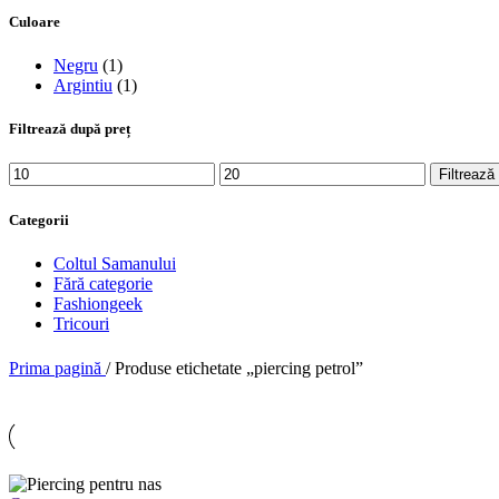
Culoare
Negru
(1)
Argintiu
(1)
Filtrează după preț
Preț
Preț
Filtrează
minim
maxim
Categorii
Coltul Samanului
Fără categorie
Fashiongeek
Tricouri
Prima pagină
/
Produse etichetate „piercing petrol”