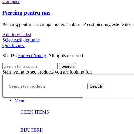
Compare
Piercing pentru nas
Piercing pentru nas cu tija moderat subtire. Acest piercing este realizat 
Add to wishlist
Acest
Selectează opțiunile
produs
Quick view
are
© 2026
Forever Young
. All rights reserved
mai
multe
variații.
Search
Start typing to see products you are looking for.
Opțiunile
pot
fi
Search
alese
în
pagina
Menu
produsului.
GEEK ITEMS
BIJUTERII