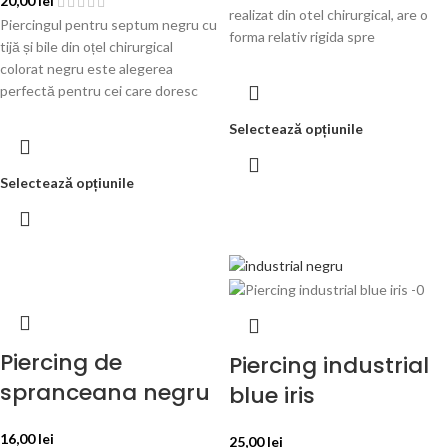
20,00
lei
realizat din otel chirurgical, are o
Piercingul pentru septum negru cu
forma relativ rigida spre
tijă și bile din oțel chirurgical
colorat negru este alegerea
perfectă pentru cei care doresc
Selectează opțiunile
Selectează opțiunile
Piercing de
Piercing industrial
spranceana negru
blue iris
16,00
lei
25,00
lei