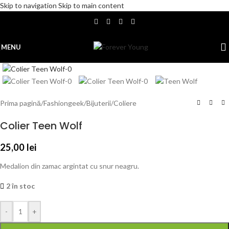
Skip to navigation
Skip to main content
MENU
Click to enlarge
Prima pagină
/
Fashiongeek
/
Bijuterii
/
Coliere
Colier Teen Wolf
25,00
lei
Medalion din zamac argintat cu snur neagru.
2 în stoc
-
+