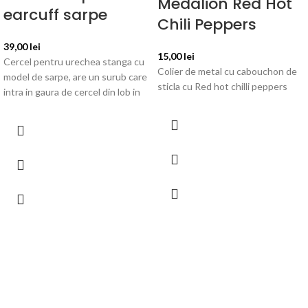
Medalion Red Hot
earcuff sarpe
Chili Peppers
39,00
lei
15,00
lei
Cercel pentru urechea stanga cu
Colier de metal cu cabouchon de
model de sarpe, are un surub care
sticla cu Red hot chilli peppers
intra in gaura de cercel din lob in