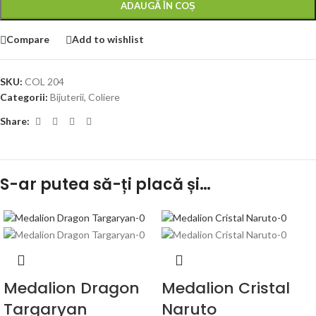
ADAUGĂ ÎN COȘ
Compare
Add to wishlist
SKU:
COL 204
Categorii:
Bijuterii
,
Coliere
Share:
S-ar putea să-ți placă și…
Medalion Dragon
Medalion Cristal
Targaryan
Naruto