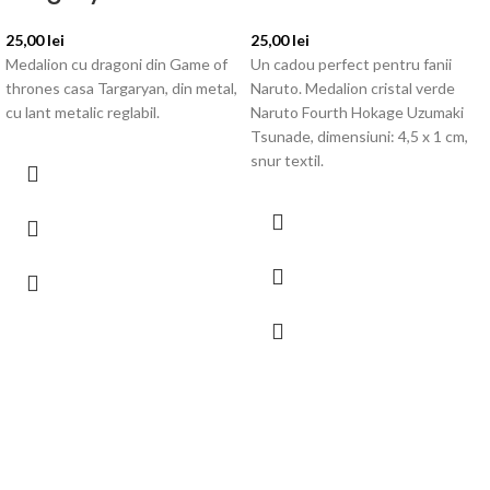
25,00
lei
25,00
lei
Medalion cu dragoni din Game of
Un cadou perfect pentru fanii
thrones casa Targaryan, din metal,
Naruto. Medalion cristal verde
cu lant metalic reglabil.
Naruto Fourth Hokage Uzumaki
Tsunade, dimensiuni: 4,5 x 1 cm,
snur textil.