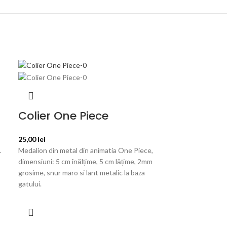
Colier One Piece
25,00
lei
.
Medalion din metal din animatia One Piece,
dimensiuni: 5 cm înălțime, 5 cm lățime, 2mm
grosime, snur maro si lant metalic la baza
gatului.