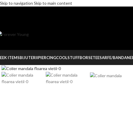
Skip to navigation
Skip to main content
EEK ITEMS
BIJUTERII
PIERCING
COOLSTUFF
BORSETE
ESARFE/BANDANE
Click to enlarge