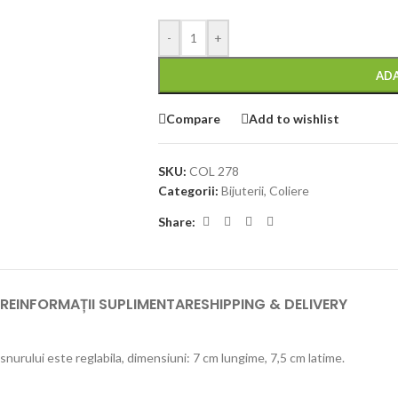
-
+
ADA
Compare
Add to wishlist
SKU:
COL 278
Categorii:
Bijuterii
,
Coliere
Share:
RE
INFORMAȚII SUPLIMENTARE
SHIPPING & DELIVERY
snurului este reglabila, dimensiuni: 7 cm lungime, 7,5 cm latime.