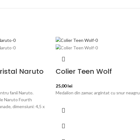
istal Naruto
Colier Teen Wolf
25,00
lei
tru fanii Naruto.
Medalion din zamac argintat cu snur neagru
de Naruto Fourth
ade, dimensiuni: 4,5 x