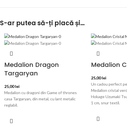
S-ar putea să-ți placă și…
Medalion Dragon
Medalion Cr
Targaryan
25,00
lei
Un cadou perfect pen
25,00
lei
Medalion cristal ver
Medalion cu dragoni din Game of thrones
Hokage Uzumaki Tsun
casa Targaryan, din metal, cu lant metalic
1 cm, snur textil.
reglabil.