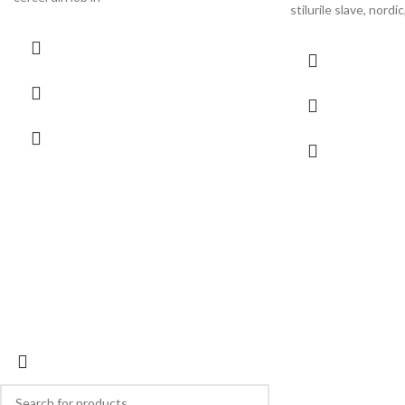
stilurile slave, nordic
© 2026
Forever Young
. All rights reserved