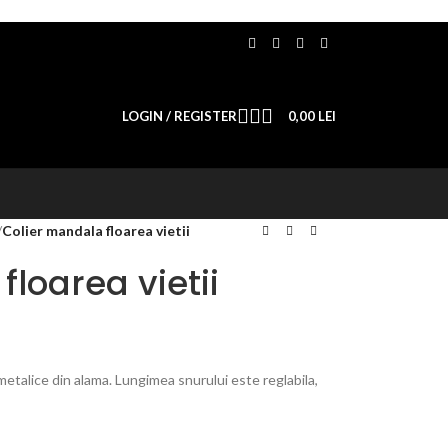
LOGIN / REGISTER
0,00
LEI
/
Colier mandala floarea vietii
loarea vietii
metalice din alama. Lungimea snurului este reglabila,