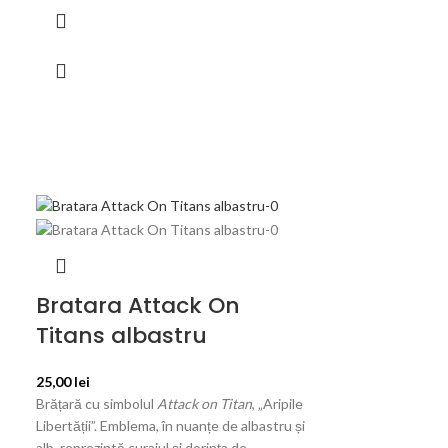
Bratara Attack On
Titans albastru
25,00
lei
Brățară cu simbolul
Attack on Titan
, „Aripile
Libertății”. Emblema, în nuanțe de albastru și
alb, reprezintă curajul și dorința de