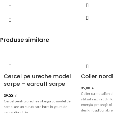
Produse similare
Cercel pe ureche model
Colier nor
sarpe – earcuff sarpe
35,00
lei
Colier cu medalion d
39,00
lei
stilizat inspirat din 
Cercel pentru urechea stanga cu model de
energia, protecția și 
sarpe, are un surub care intra in gaura de
design tradițional, re
cercel din lob in