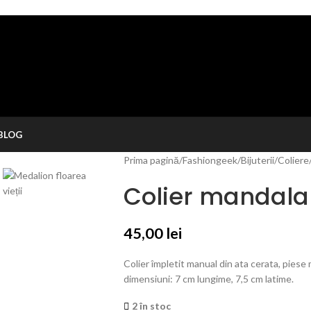
BLOG
Prima pagină
/
Fashiongeek
/
Bijuterii
/
Coliere
Colier mandala f
45,00
lei
Colier împletit manual din ata cerata, piese 
dimensiuni: 7 cm lungime, 7,5 cm latime.
2 în stoc