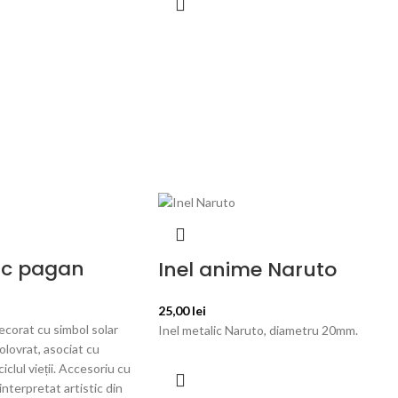
dic pagan
Inel anime Naruto
25,00
lei
ecorat cu simbol solar
Inel metalic Naruto, diametru 20mm.
Kolovrat, asociat cu
ciclul vieții. Accesoriu cu
interpretat artistic din