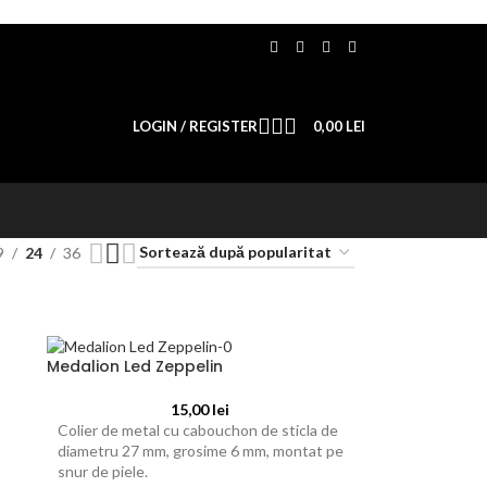
LOGIN / REGISTER
0,00
LEI
9
24
36
Medalion Led Zeppelin
15,00
lei
Colier de metal cu cabouchon de sticla de
diametru 27 mm, grosime 6 mm, montat pe
snur de piele.