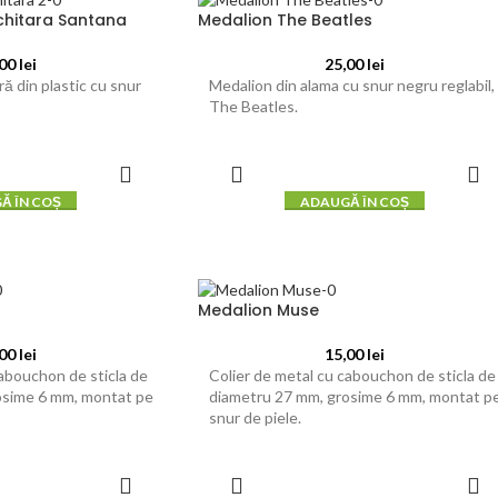
chitara Santana
Medalion The Beatles
,00
lei
25,00
lei
ră din plastic cu snur
Medalion din alama cu snur negru reglabil,
The Beatles.
Ă ÎN COȘ
ADAUGĂ ÎN COȘ
Medalion Muse
,00
lei
15,00
lei
cabouchon de sticla de
Colier de metal cu cabouchon de sticla de
osime 6 mm, montat pe
diametru 27 mm, grosime 6 mm, montat p
snur de piele.