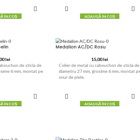
Ă ÎN COȘ
ADAUGĂ ÎN COȘ
elin
Medalion AC/DC Rosu
,00
lei
15,00
lei
cabouchon de sticla de
Colier de metal cu cabouchon de sticla de
osime 6 mm, montat pe
diametru 27 mm, grosime 6 mm, montat p
snur de piele.
Ă ÎN COȘ
ADAUGĂ ÎN COȘ