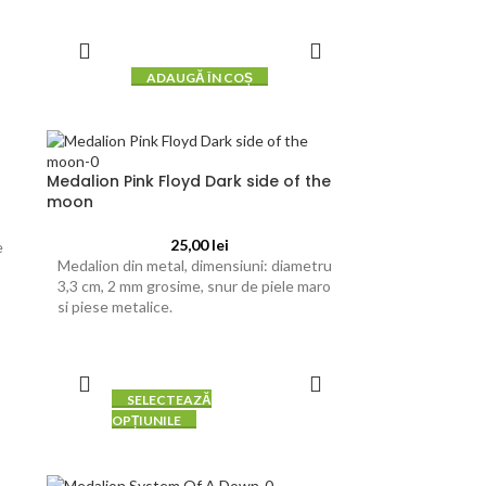
ADAUGĂ ÎN COȘ
Medalion Pink Floyd Dark side of the
moon
25,00
lei
e
Medalion din metal, dimensiuni: diametru
3,3 cm, 2 mm grosime, snur de piele maro
si piese metalice.
SELECTEAZĂ
OPȚIUNILE