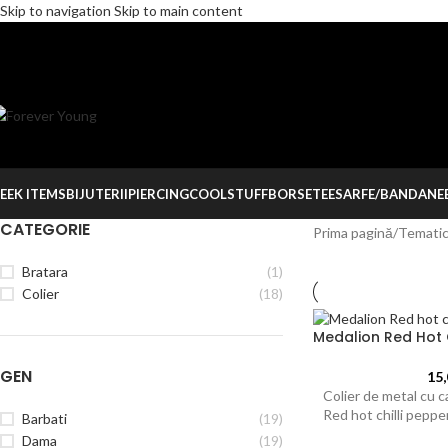
Skip to navigation
Skip to main content
EEK ITEMS
BIJUTERII
PIERCING
COOLSTUFF
BORSETE
ESARFE/BANDANE
CATEGORIE
Prima pagină
/
Tematic
Bratara
(1)
Colier
(18)
Medalion Red Hot 
GEN
15
Colier de metal cu 
Red hot chilli peppe
Barbati
(19)
Dama
(19)