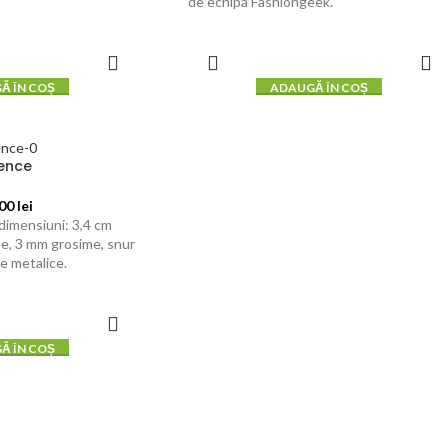
de echipa Fashiongeek.
Ă ÎN COȘ
ADAUGĂ ÎN COȘ
ence
,00
lei
dimensiuni: 3,4 cm
ime, 3 mm grosime, snur
se metalice.
Ă ÎN COȘ