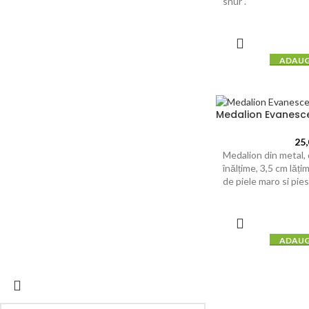
snur .
ADAUG
Medalion Evanesc
25
Medalion din metal, 
înălțime, 3,5 cm lăț
de piele maro si pie
ADAUG
© 2026
Forever Young
. All rights reserved