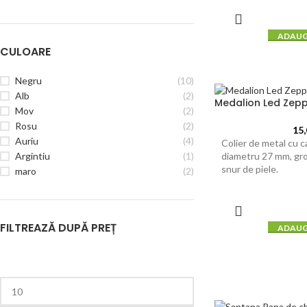
ADAUG
CULOARE
Negru
(10)
Alb
(2)
Medalion Led Zepp
Mov
(2)
Rosu
(2)
15
Auriu
(4)
Colier de metal cu 
diametru 27 mm, gr
Argintiu
(1)
snur de piele.
maro
(2)
FILTREAZĂ DUPĂ PREȚ
ADAUG