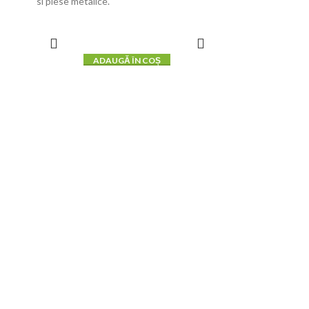
si piese metalice.
ADAUGĂ ÎN COȘ