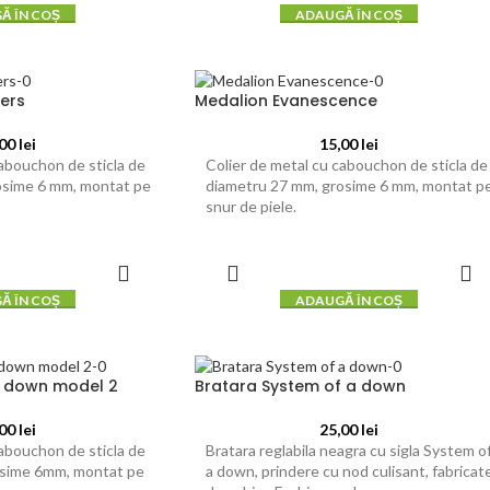
Ă ÎN COȘ
ADAUGĂ ÎN COȘ
hers
Medalion Evanescence
,00
lei
15,00
lei
cabouchon de sticla de
Colier de metal cu cabouchon de sticla de
osime 6 mm, montat pe
diametru 27 mm, grosime 6 mm, montat p
snur de piele.
Ă ÎN COȘ
ADAUGĂ ÎN COȘ
a down model 2
Bratara System of a down
,00
lei
25,00
lei
cabouchon de sticla de
Bratara reglabila neagra cu sigla System o
osime 6mm, montat pe
a down, prindere cu nod culisant, fabricat