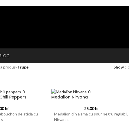
BLOG
a produs
/
Trupe
Show
Chili Peppers
Medalion Nirvana
,00
lei
25,00
lei
cabouchon de sticla cu
Medalion din alama cu snur negru reglabil,
rs
Nirvana.