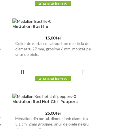
ADAUGĂ ÎN COȘ
Medalion Bastille
15,00
lei
Colier de metal cu cabouchon de sticla de
e
diametru 27 mm, grosime 6 mm, montat pe
snur de piele.
ADAUGĂ ÎN COȘ
Medalion Red Hot Chili Peppers
25,00
lei
f
Medalion din metal, dimensiuni: diametru
e
3,1 cm, 2mm grosime, snur de piele negru