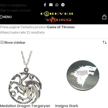
Skip to navigation
Skip to main content
MENU
Prima pagină
/
Tematica produs
/
Game of Thrones
Afișez toate cele 11 rezultate
Show sidebar
Medalion Dragon Targaryan
Insigna Stark