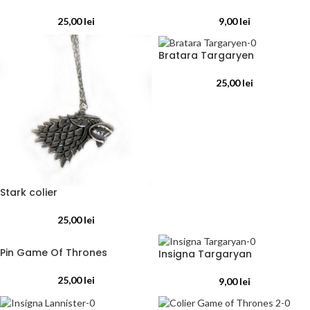
25,00
lei
9,00
lei
Bratara Targaryen
25,00
lei
Stark colier
25,00
lei
Pin Game Of Thrones
Insigna Targaryan
25,00
lei
9,00
lei