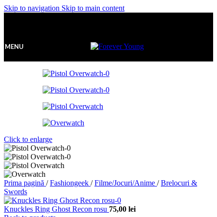
Skip to navigation
Skip to main content
MENU
Click to enlarge
Prima pagină
/
Fashiongeek
/
Filme/Jocuri/Anime
/
Brelocuri &
Swords
Knuckles Ring Ghost Recon rosu
75,00
lei