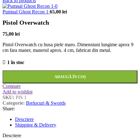
Back to products
Pumnal Ghost Recon 1
65,00
lei
Pistol Overwatch
75,00
lei
Pistol Overwatch cu husa piele maro. Dimensiuni lungime aprox 9
cm fara maner, manerul aprox. 4 cm, fabricat din metal.
1 în stoc
ADAUGĂ ÎN COȘ
Compare
Add to wishlist
SKU:
PIS 1
Categorie:
Brelocuri & Swords
Share:
Descriere
Shipping & Delivery
Descriere