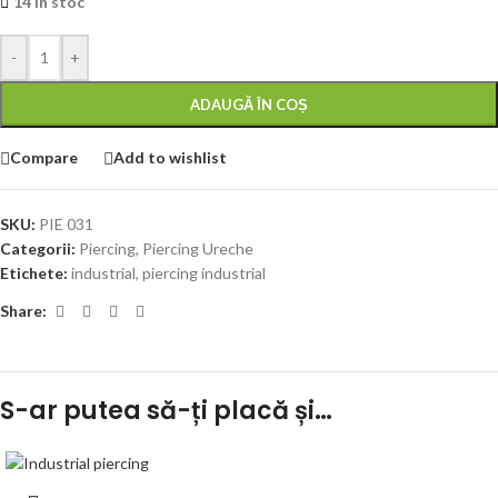
14 în stoc
-
+
ADAUGĂ ÎN COȘ
Compare
Add to wishlist
SKU:
PIE 031
Categorii:
Piercing
,
Piercing Ureche
Etichete:
industrial
,
piercing industrial
Share:
S-ar putea să-ți placă și…