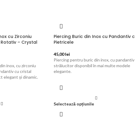
Inox cu Zirconiu
Piercing Buric din Inox cu Pandantiv 
 Rotativ – Crystal
Pietricele
45,00
lei
Piercing pentru buric din inox, cu pandantiv
din inox, cu zirconiu
strălucitor disponibil în mai multe modele
ndantiv cu cristal
elegante.
t elegant și dinamic.
Selectează opțiunile