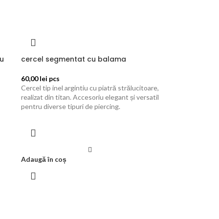
cu
cercel segmentat cu balama
60,00
lei
pcs
Cercel tip inel argintiu cu piatră strălucitoare,
realizat din titan. Accesoriu elegant și versatil
pentru diverse tipuri de piercing.
Adaugă în coș