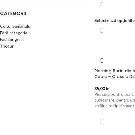
CATEGORII
Selectează opțiunile
Coltul Samanului
Fără categorie
Fashiongeek
Tricouri
Piercing Buric din 
Cubic – Classic D
35,00
lei
Piercing pentru buric 
cubic mare, pentru un
strălucire tip diamant