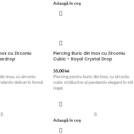
Adaugă în coș
Inox cu Zirconiu
Piercing Buric din Inox cu Zirconiu
eardrop
Cubic – Royal Crystal Drop
55,00
lei
din inox, cu zirconiu
Piercing pentru buric din inox, cu zirconiu
andantiv delicat în formă
cubic strălucitor și pandantiv elegant în stil
regal.
Adaugă în coș