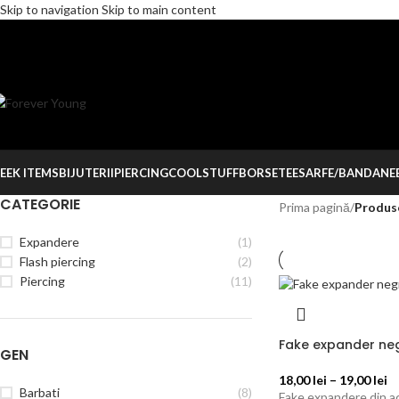
Skip to navigation
Skip to main content
EEK ITEMS
BIJUTERII
PIERCING
COOLSTUFF
BORSETE
ESARFE/BANDANE
CATEGORIE
Prima pagină
/
Produse
Expandere
(1)
Flash piercing
(2)
Piercing
(11)
Fake expander ne
GEN
18,00
lei
–
19,00
lei
Barbati
(8)
Fake expandere din acr