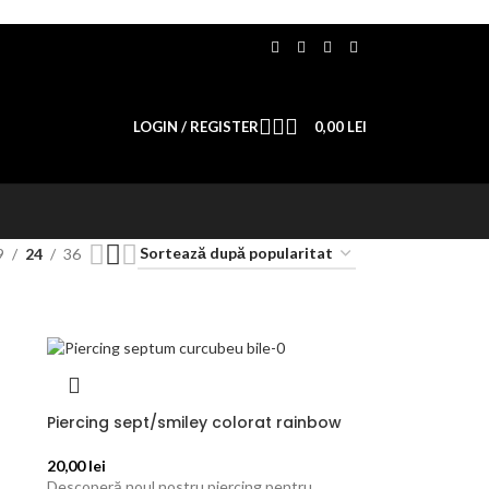
LOGIN / REGISTER
0,00
LEI
9
24
36
Piercing sept/smiley colorat rainbow
20,00
lei
Descoperă noul nostru piercing pentru