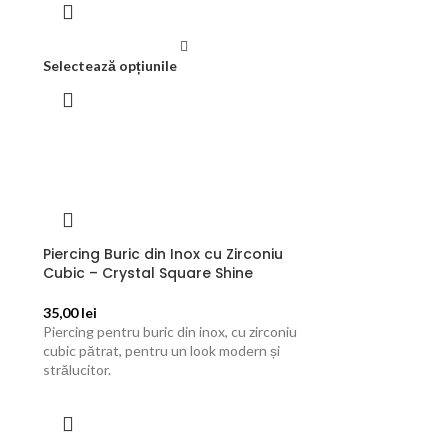
Selectează opțiunile
Piercing Buric din Inox cu Zirconiu
Cubic – Crystal Square Shine
35,00
lei
Piercing pentru buric din inox, cu zirconiu
cubic pătrat, pentru un look modern și
strălucitor.