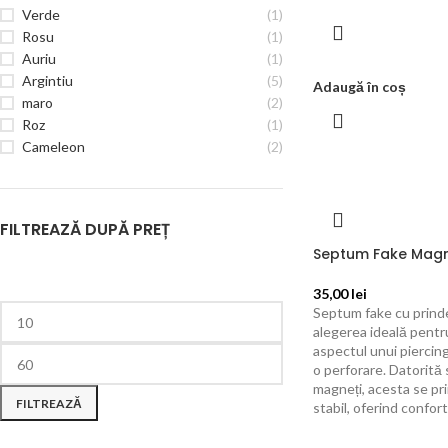
Verde
(1)
Rosu
(1)
Auriu
(1)
Argintiu
(5)
Adaugă în coș
maro
(2)
Roz
(1)
Cameleon
(2)
FILTREAZĂ DUPĂ PREȚ
Septum Fake Magn
35,00
lei
Septum fake cu prind
alegerea ideală pentru
aspectul unui piercin
o perforare. Datorită 
magneți, acesta se pr
FILTREAZĂ
stabil, oferind confort