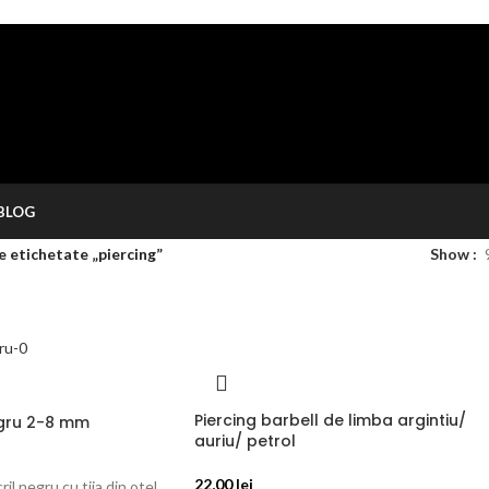
BLOG
 etichetate „piercing”
Show
Piercing barbell de limba argintiu/
gru 2-8 mm
auriu/ petrol
22,00
lei
il negru cu tija din otel