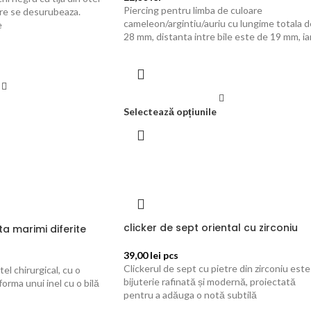
Piercing pentru limba de culoare
care se desurubeaza.
cameleon/argintiu/auriu cu lungime totala d
e
28 mm, distanta intre bile este de 19 mm, ia
Selectează opțiunile
clicker de sept oriental cu zirconiu
ta marimi diferite
39,00
lei
pcs
Clickerul de sept cu pietre din zirconiu este
tel chirurgical, cu o
bijuterie rafinată și modernă, proiectată
forma unui inel cu o bilă
pentru a adăuga o notă subtilă