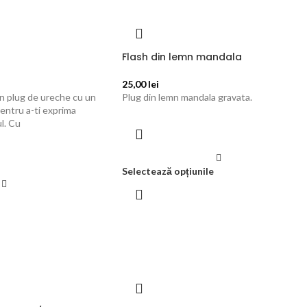
Flash din lemn mandala
25,00
lei
un plug de ureche cu un
Plug din lemn mandala gravata.
pentru a-ti exprima
ul. Cu
Selectează opțiunile