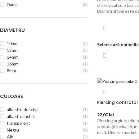
Dama
(8)
chirurgical cu o bila 
Diametrul tijei este d
DIAMETRU
10mm
(2)
Selectează opțiunile
12mm
(3)
14mm
(1)
16mm
(1)
8mm
(1)
CULOARE
Piercing contrafor
albastru deschis
(1)
22,00
lei
albastru inchis
(1)
Piercing argintiu din o
transparent
(1)
suprafață lucioasă, în 
Negru
(6)
mică. Diverse marimi.
Alb
(2)