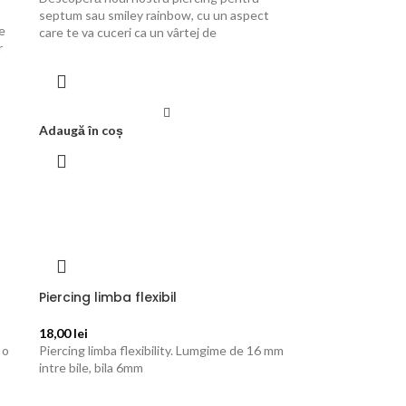
septum sau smiley rainbow, cu un aspect
e
care te va cuceri ca un vârtej de
r
Adaugă în coș
Piercing limba flexibil
18,00
lei
 o
Piercing limba flexibility. Lumgime de 16 mm
intre bile, bila 6mm