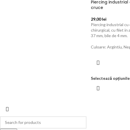
Piercing industrial
cruce
29,00
lei
Piercing industrial cu
chirurgical, cu filet 
37 mm, bile de 4 mm.
Culoare: Argintiu, Ne
Selectează opțiunile
© 2026
Forever Young
. All rights reserved