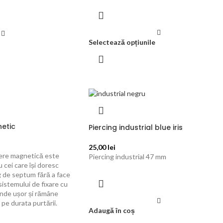
Selectează opțiunile
etic
Piercing industrial blue iris
25,00
lei
ere magnetică este
Piercing industrial 47 mm
 cei care își doresc
g de septum fără a face
sistemului de fixare cu
inde ușor și rămâne
 pe durata purtării.
Adaugă în coș