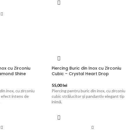
Inox cu Zirconiu
Piercing Buric din Inox cu Zirconiu
iamond Shine
Cubic – Crystal Heart Drop
55,00
lei
din inox, cu zirconiu
Piercing pentru buric din inox, cu zirconiu
 efect intens de
cubic strălucitor și pandantiv elegant tip
.
inimă.