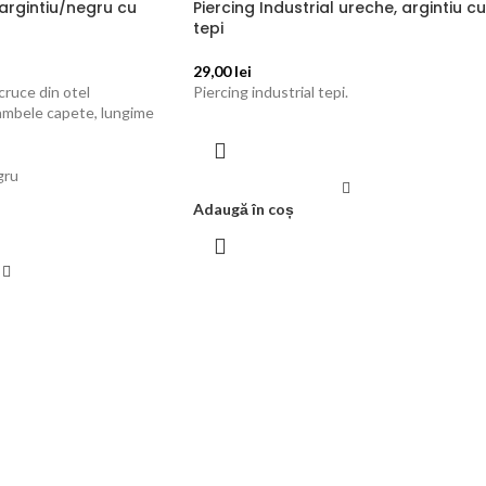
 argintiu/negru cu
Piercing Industrial ureche, argintiu cu
tepi
29,00
lei
 cruce din otel
Piercing industrial tepi.
in ambele capete, lungime
gru
Adaugă în coș