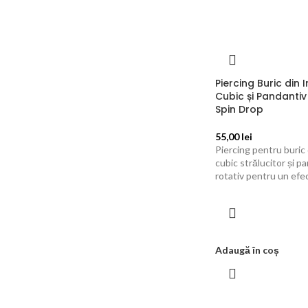
Piercing Buric din 
Cubic și Pandantiv
Spin Drop
55,00
lei
Piercing pentru buric 
cubic strălucitor și pa
rotativ pentru un efec
Adaugă în coș