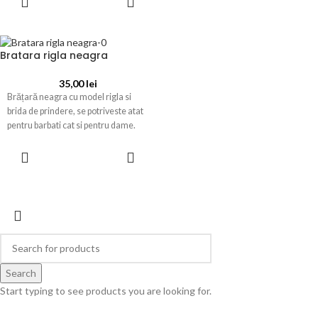
COȘ
Bratara rigla neagra
35,00
lei
Brățară neagra cu model rigla si
brida de prindere, se potriveste atat
pentru barbati cat si pentru dame.
ADAUGĂ ÎN
COȘ
© 2026
Forever Young
. All rights reserved
Search
Start typing to see products you are looking for.