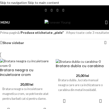
Skip to navigation
Skip to main content
MENU
Prima pagină
/
Produse etichetate „piele”
Afișez toate cele 3 rezultate
Show sidebar
Bratara dubla cu carabina
Bratara neagra cu
incuietoare crom
25,00
lei
Bratara dubla , lucrata manual
20,00
lei
neagra care are ca inchizatoare o
Bratara neagra cu incuietoare
carabina din metal inoxidabil.
magnetica crom, se potriveste atat
pentru barbati cat si pentru dame.
ADAUGĂ ÎN
COȘ
ADAUGĂ ÎN